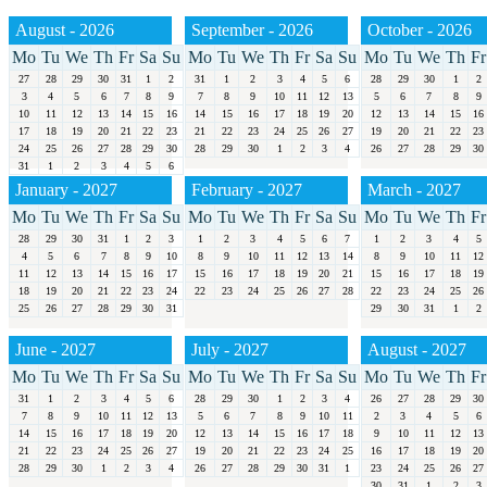
August - 2026
September - 2026
October - 2026
Mo
Tu
We
Th
Fr
Sa
Su
Mo
Tu
We
Th
Fr
Sa
Su
Mo
Tu
We
Th
Fr
27
28
29
30
31
1
2
31
1
2
3
4
5
6
28
29
30
1
2
3
4
5
6
7
8
9
7
8
9
10
11
12
13
5
6
7
8
9
10
11
12
13
14
15
16
14
15
16
17
18
19
20
12
13
14
15
16
17
18
19
20
21
22
23
21
22
23
24
25
26
27
19
20
21
22
23
24
25
26
27
28
29
30
28
29
30
1
2
3
4
26
27
28
29
30
31
1
2
3
4
5
6
January - 2027
February - 2027
March - 2027
Mo
Tu
We
Th
Fr
Sa
Su
Mo
Tu
We
Th
Fr
Sa
Su
Mo
Tu
We
Th
Fr
28
29
30
31
1
2
3
1
2
3
4
5
6
7
1
2
3
4
5
4
5
6
7
8
9
10
8
9
10
11
12
13
14
8
9
10
11
12
11
12
13
14
15
16
17
15
16
17
18
19
20
21
15
16
17
18
19
18
19
20
21
22
23
24
22
23
24
25
26
27
28
22
23
24
25
26
25
26
27
28
29
30
31
29
30
31
1
2
June - 2027
July - 2027
August - 2027
Mo
Tu
We
Th
Fr
Sa
Su
Mo
Tu
We
Th
Fr
Sa
Su
Mo
Tu
We
Th
Fr
31
1
2
3
4
5
6
28
29
30
1
2
3
4
26
27
28
29
30
7
8
9
10
11
12
13
5
6
7
8
9
10
11
2
3
4
5
6
14
15
16
17
18
19
20
12
13
14
15
16
17
18
9
10
11
12
13
21
22
23
24
25
26
27
19
20
21
22
23
24
25
16
17
18
19
20
28
29
30
1
2
3
4
26
27
28
29
30
31
1
23
24
25
26
27
30
31
1
2
3